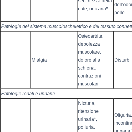
secchezza della
dell’odo
cute, orticaria*
pelle
Patologie del sistema muscoloscheletrico e del tessuto connett
Osteoartrite,
debolezza
muscolare,
Mialgia
dolore alla
Disturbi
schiena,
contrazioni
muscolari
Patologie renali e urinarie
Nicturia,
ritenzione
Oliguria,
urinaria*,
inconti
poliuria,
urinaria 