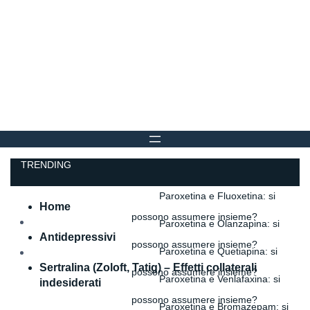
TRENDING
Paroxetina e Fluoxetina: si
Home
possono assumere insieme?
Paroxetina e Olanzapina: si
Antidepressivi
possono assumere insieme?
Paroxetina e Quetiapina: si
Sertralina (Zoloft, Tatig) – Effetti collaterali
possono assumere insieme?
Paroxetina e Venlafaxina: si
indesiderati
possono assumere insieme?
Paroxetina e Bromazepam: si