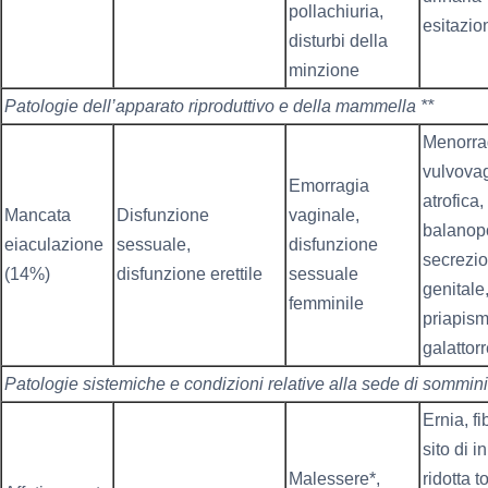
pollachiuria,
esitazio
disturbi della
minzione
Patologie dell’apparato riproduttivo e della mammella
**
Menorra
vulvovag
Emorragia
atrofica,
Mancata
Disfunzione
vaginale,
balanopo
eiaculazione
sessuale,
disfunzione
secrezi
(14%)
disfunzione erettile
sessuale
genitale
femminile
priapism
galattor
Patologie sistemiche e condizioni relative alla sede di sommin
Ernia, fi
sito di i
Malessere*,
ridotta t