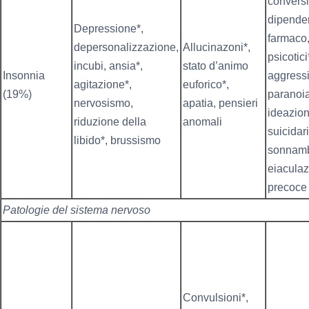
convers
dipende
Depressione*,
farmaco,
depersonalizzazione,
Allucinazoni*,
psicotici
incubi, ansia*,
stato d’animo
Insonnia
aggress
agitazione*,
euforico*,
(19%)
paranoia
nervosismo,
apatia, pensieri
ideazio
riduzione della
anomali
suicidari
libido*, brussismo
sonnamb
eiacula
precoce
Patologie del sistema nervoso
Convulsioni*,