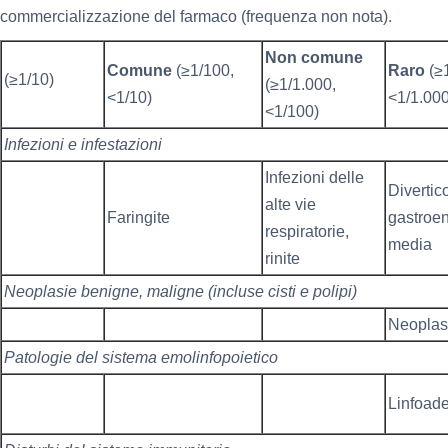
commercializzazione del farmaco (frequenza non nota).
Non comune
Comune
(≥1/100,
Raro
(≥
(≥1/10)
(≥1/1.000,
<1/10)
<1/1.000
<1/100)
Infezioni e infestazioni
Infezioni delle
Divertico
alte vie
Faringite
gastroent
respiratorie,
media
rinite
Neoplasie benigne, maligne (incluse cisti e polipi)
Neoplas
Patologie del sistema emolinfopoietico
Linfoad