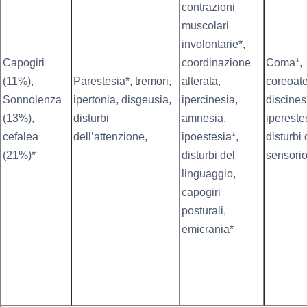
contrazioni
muscolari
involontarie*,
Capogiri
coordinazione
Coma*,
(11%),
Parestesia*, tremori,
alterata,
coreoate
Sonnolenza
ipertonia, disgeusia,
ipercinesia,
discines
(13%),
disturbi
amnesia,
ipereste
cefalea
dell’attenzione,
ipoestesia*,
disturbi 
(21%)*
disturbi del
sensori
linguaggio,
capogiri
posturali,
emicrania*