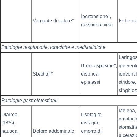
Ipertensione*,
Vampate di calore*
Ischemia
rossore al viso
Patologie respiratorie, toraciche e mediastiniche
Laringo
Broncospasmo*,
ipervent
Sbadigli*
dispnea,
ipoventi
epistassi
stridore,
singhioz
Patologie gastrointestinali
Melena,
Diarrea
Esofagite,
ematoch
(18%),
disfagia,
stomatit
nausea
Dolore addominale,
emorroidi,
ulcerazi