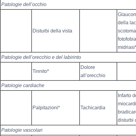
Patologie dell’occhio
Glaucoma
della la
Disturbi della vista
scotoma,
fotofobia
midriasi
Patologie dell’orecchio e del labirinto
Dolore
Tinnito*
all’orecchio
Patologie cardiache
Infarto d
miocardi
Palpitazioni*
Tachicardia
bradicar
disturbi 
Patologie vascolari