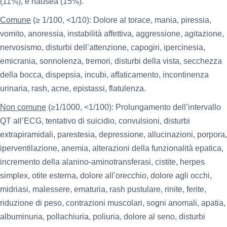
(11%), e nausea (15%).
Comune
(≥ 1/100, <1/10): Dolore al torace, mania, piressia,
vomito, anoressia, instabilità affettiva, aggressione, agitazione,
nervosismo, disturbi dell’attenzione, capogiri, ipercinesia,
emicrania, sonnolenza, tremori, disturbi della vista, secchezza
della bocca, dispepsia, incubi, affaticamento, incontinenza
urinaria, rash, acne, epistassi, flatulenza.
Non comune
(≥1/1000, <1/100): Prolungamento dell’intervallo
QT all’ECG, tentativo di suicidio, convulsioni, disturbi
extrapiramidali, parestesia, depressione, allucinazioni, porpora,
iperventilazione, anemia, alterazioni della funzionalità epatica,
incremento della alanino-aminotransferasi, cistite, herpes
simplex, otite esterna, dolore all’orecchio, dolore agli occhi,
midriasi, malessere, ematuria, rash pustulare, rinite, ferite,
riduzione di peso, contrazioni muscolari, sogni anomali, apatia,
albuminuria, pollachiuria, poliuria, dolore al seno, disturbi