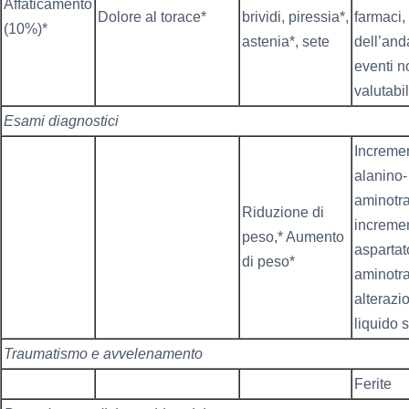
Affaticamento
Dolore al torace*
brividi, piressia*,
farmaci, 
(10%)*
astenia*, sete
dell’and
eventi n
valutabil
Esami diagnostici
Incremen
alanino-
aminotra
Riduzione di
incremen
peso,* Aumento
aspartat
di peso*
aminotra
alterazio
liquido 
Traumatismo e avvelenamento
Ferite