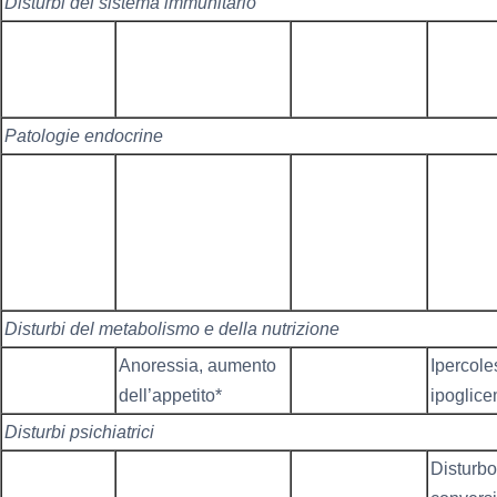
Disturbi del sistema immunitario
Patologie endocrine
Disturbi del metabolismo e della nutrizione
Anoressia, aumento
Ipercole
dell’appetito*
ipoglice
Disturbi psichiatrici
Disturbo