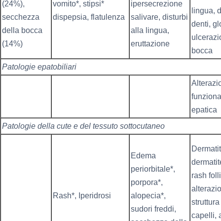
(24%),
vomito*, stipsi*
ipersecrezione
lingua, d
secchezza
dispepsia, flatulenza
salivare, disturbi
denti, gl
della bocca
alla lingua,
ulcerazi
(14%)
eruttazione
bocca
Patologie epatobiliari
Alterazi
funziona
epatica
Patologie della cute e del tessuto sottocutaneo
Dermatit
Edema
dermatit
periorbitale*,
rash foll
porpora*,
alterazi
Rash*, Iperidrosi
alopecia*,
struttura
sudori freddi,
capelli,